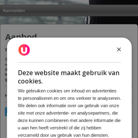
Aanmelden
Aanbod
×
Welkom bij Schaatsschool De Uithof!
Skatebook is ons online reserveringssyteem om lessen te
reserveren en te betalen. Ook kan je in jouw account zien welke
dagen en tijden je les hebt en kan je gemakkelijk je vervolg
Deze website maakt gebruik van
lessen boeken. Heb je in het verleden weleens bij ons schaatsles
gehad maar nog geen account, kies dan hieronder voor "Nee".
cookies.
We gebruiken cookies om inhoud en advertenties
Heeft u al eerder bij ons gelest?
te personaliseren en om ons verkeer te analyseren.
We delen ook informatie over uw gebruik van onze
site met onze advertentie- en analysepartners, die
deze kunnen combineren met andere informatie die
u aan hen heeft verstrekt of die zij hebben
verzameld door uw gebruik van hun diensten.