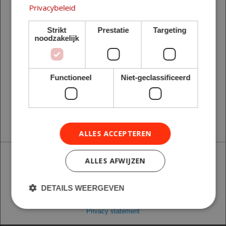
Privacybeleid
Strikt
Prestatie
Targeting
noodzakelijk
Functioneel
Niet-geclassificeerd
ALLES ACCEPTEREN
ALLES AFWIJZEN
Telefoon: 070 - 404 44 59
© SkiBook bv
|
skatebook@deuithof.nl
DETAILS WEERGEVEN
Jaap Edenweg 10
|
2544 NL Den Haag
KvK: 27292524
|
BTW: NL817042957B02
Privacy statement